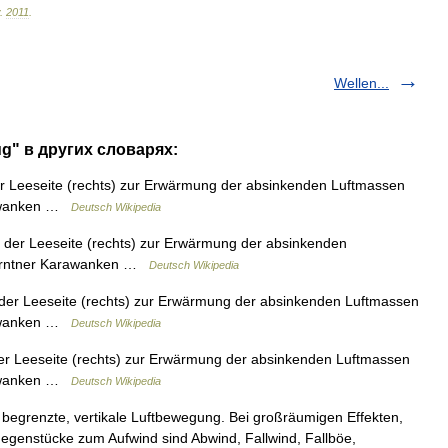
.
2011
.
Wellen...
ug" в других словарях:
er Leeseite (rechts) zur Erwärmung der absinkenden Luftmassen
rawanken …
Deutsch Wikipedia
 der Leeseite (rechts) zur Erwärmung der absinkenden
Kärntner Karawanken …
Deutsch Wikipedia
 der Leeseite (rechts) zur Erwärmung der absinkenden Luftmassen
rawanken …
Deutsch Wikipedia
er Leeseite (rechts) zur Erwärmung der absinkenden Luftmassen
rawanken …
Deutsch Wikipedia
h begrenzte, vertikale Luftbewegung. Bei großräumigen Effekten,
Gegenstücke zum Aufwind sind Abwind, Fallwind, Fallböe,