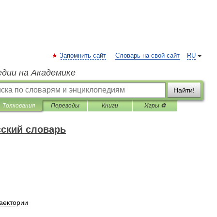
Запомнить сайт
Словарь на свой сайт
RU
едии на Академике
Найти!
Толкования
Переводы
Книги
Игры ⚽
ский словарь
аектории