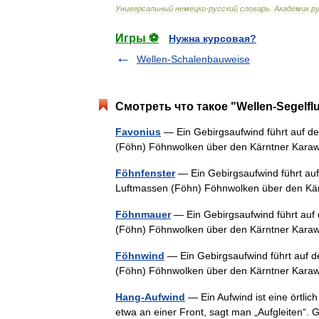
Универсальный
немецко
-
русский
словарь
.
Академик
.
ру
Игры ⚽
Нужна курсовая?
Wellen-Schalenbauweise
Смотреть что такое "Wellen-Segelfl
Favonius
— Ein Gebirgsaufwind führt auf d
(Föhn) Föhnwolken über den Kärntner Ka
Föhnfenster
— Ein Gebirgsaufwind führt auf
Luftmassen (Föhn) Föhnwolken über den 
Föhnmauer
— Ein Gebirgsaufwind führt auf
(Föhn) Föhnwolken über den Kärntner Ka
Föhnwind
— Ein Gebirgsaufwind führt auf d
(Föhn) Föhnwolken über den Kärntner Ka
Hang-Aufwind
— Ein Aufwind ist eine örtlic
etwa an einer Front, sagt man „Aufgleiten“. 