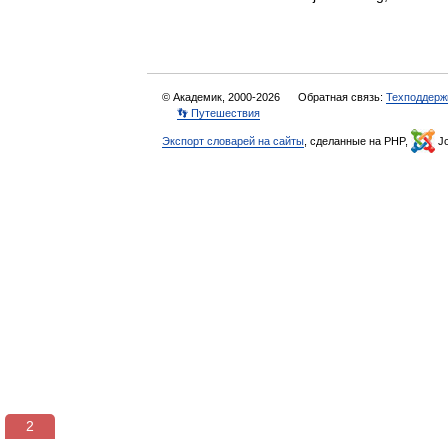
© Академик, 2000-2026
Обратная связь:
Техподдерж
👣 Путешествия
Экспорт словарей на сайты
, сделанные на PHP,
Jo
2