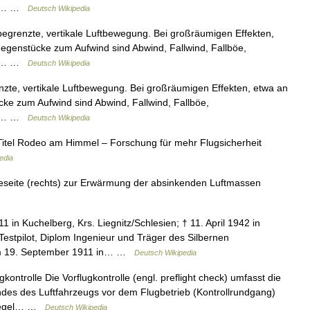
nt.… …
Deutsch Wikipedia
 begrenzte, vertikale Luftbewegung. Bei großräumigen Effekten,
Gegenstücke zum Aufwind sind Abwind, Fallwind, Fallböe,
nt.… …
Deutsch Wikipedia
enzte, vertikale Luftbewegung. Bei großräumigen Effekten, etwa an
cke zum Aufwind sind Abwind, Fallwind, Fallböe,
nt.… …
Deutsch Wikipedia
itel Rodeo am Himmel – Forschung für mehr Flugsicherheit
edia
eseite (rechts) zur Erwärmung der absinkenden Luftmassen
 in Kuchelberg, Krs. Liegnitz/Schlesien; † 11. April 1942 in
Testpilot, Diplom Ingenieur und Träger des Silbernen
 am 19. September 1911 in… …
Deutsch Wikipedia
ntrolle Die Vorflugkontrolle (engl. preflight check) umfasst die
des des Luftfahrzeugs vor dem Flugbetrieb (Kontrollrundgang)
r Regel… …
Deutsch Wikipedia