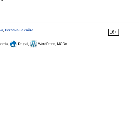
ка
,
Реклама на сайте
18+
omla,
Drupal,
WordPress, MODx.