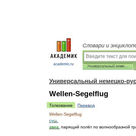
Словари и энциклоп
academic.ru
Универсальный немецко-русский словарь
Универсальный немецко-рус
Wellen-Segelflug
Толкование
Перевод
Wellen
-
Segelflug
сущ
.
авиа
.
парящий
полёт
по
волнообразной
тр