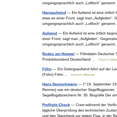
umgangssprachlich auch „Luftloch“ genan
Hangaufwind
— Ein Aufwind ist eine örtlich
etwa an einer Front, sagt man „Aufgleiten“. 
umgangssprachlich auch „Luftloch“ genan
Aufwind
— Ein Aufwind ist eine örtlich begr
einer Front, sagt man „Aufgleiten“. Gegenstü
umgangssprachlich auch „Luftloch“ genan
Rodeo am Himmel
— Filmdaten Deutscher T
Produktionsland Deutschland …
Deutsch Wikip
Föhn
— Ein Gebirgsaufwind führt auf der Le
(Föhn) Föhn …
Deutsch Wikipedia
Hans Deutschmann
— (* 19. September 1911
Rennes) war ein deutscher Segelflugpionier, 
Segelflugabzeichens Nr. 30. Biografie Der
Preflight-Check
— Crew während der Vorflugko
tägliche Überprüfung des technischen Zustan
und den Startcheck vor jedem Flug, in de